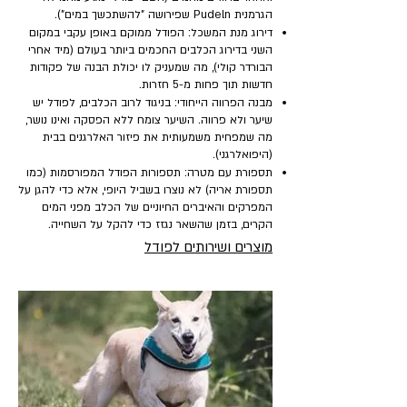
הגרמנית Pudeln שפירושה "להשתכשך במים").
דירוג מנת המשכל: הפודל ממוקם באופן עקבי במקום
השני בדירוג הכלבים החכמים ביותר בעולם (מיד אחרי
הבורדר קולי), מה שמעניק לו יכולת הבנה של פקודות
חדשות תוך פחות מ-5 חזרות.
מבנה הפרווה הייחודי: בניגוד לרוב הכלבים, לפודל יש
שיער ולא פרווה. השיער צומח ללא הפסקה ואינו נושר,
מה שמפחית משמעותית את פיזור האלרגנים בבית
(היפואלרגני).
תספורת עם מטרה: תספורות הפודל המפורסמות (כמו
תספורת אריה) לא נוצרו בשביל היופי, אלא כדי להגן על
המפרקים והאיברים החיוניים של הכלב מפני המים
הקרים, בזמן שהשאר נגזז כדי להקל על השחייה.
מוצרים ושירותים לפודל