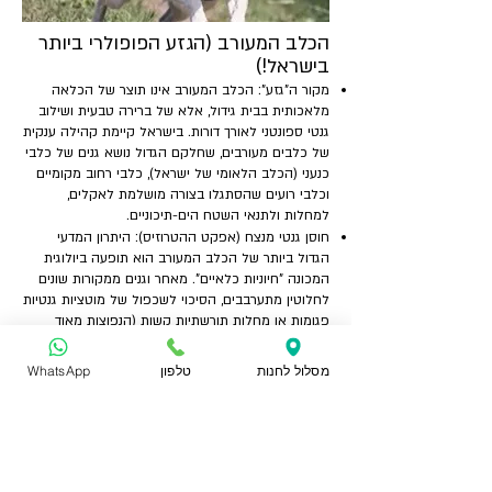
הכלב המעורב (הגזע הפופולרי ביותר
בישראל!)
מקור ה"גזע": הכלב המעורב אינו תוצר של הכלאה
מלאכותית בבית גידול, אלא של ברירה טבעית ושילוב
גנטי ספונטני לאורך דורות. בישראל קיימת קהילה ענקית
של כלבים מעורבים, שחלקם הגדול נושא גנים של כלבי
כנעני (הכלב הלאומי של ישראל), כלבי רחוב מקומיים
וכלבי רועים שהסתגלו בצורה מושלמת לאקלים,
למחלות ולתנאי השטח הים-תיכוניים.
חוסן גנטי מנצח (אפקט ההטרוזיס): היתרון המדעי
הגדול ביותר של הכלב המעורב הוא תופעה ביולוגית
המכונה "חיוניות כלאיים". מאחר וגנים ממקורות שונים
לחלוטין מתערבבים, הסיכוי לשכפול של מוטציות גנטיות
פגומות או מחלות תורשתיות קשות (הנפוצות מאוד
בכלבים גזעיים, כמו בעיות נשימה בבולדוגים או בעיות
מפרקים ברועים גרמניים) יורד בצורה דרסטית. כתוצאה
מסלול לחנות
טלפון
WhatsApp
מכך, כלבים מעורבים נחשבים לבריאים יותר, עמידים
יותר ומאריכי ימים.
אינטליגנציית רחוב מפותחת: כלבים מעורבים רבים
ניחנים ביכולת הישרדות, קריאת מצבים חברתיים ופתרון
בעיות ברמה גבוהה מאוד ("חוכמת רחוב"). הם מסתגלים
במהירות לשינויים, יודעים לתקשר בצורה מאוזנת ונכונה