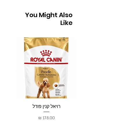
You Might Also
Like
רויאל קנין פודל
רו
מחיר