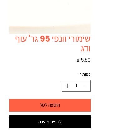
שימורי וונפי 95 גר' עוף
ודג
מחיר
כמות
*
הוספה לסל
לקנייה מהירה