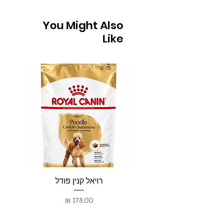
You Might Also
Like
רויאל קנין פודל
רו
מחיר