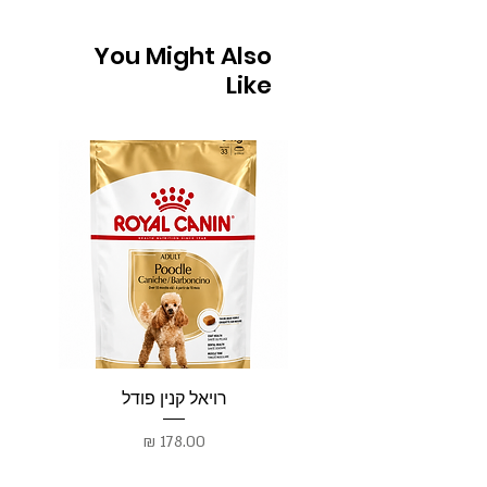
You Might Also
Like
רויאל קנין פודל
רו
מחיר