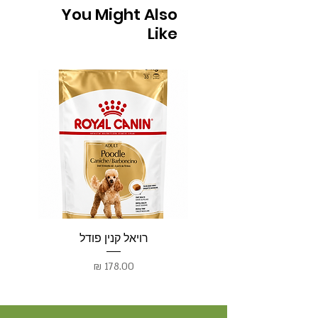
You Might Also
Like
רויאל קנין פודל
רו
מחיר