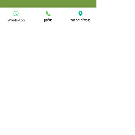
יצירת קשר
מסלול לחנות
טלפון
WhatsApp
דרך חיפה 6, קרית אתא
טלפון:
052-8289861
,
04-8429229
מייל:
rrwy21029@gmail.com
שעות פעילות:
חנות
מידע כללי
כלבים
תקנון האתר
חתולים
משלוחים
בעלי כנף
הצהרת נגישות
דגים