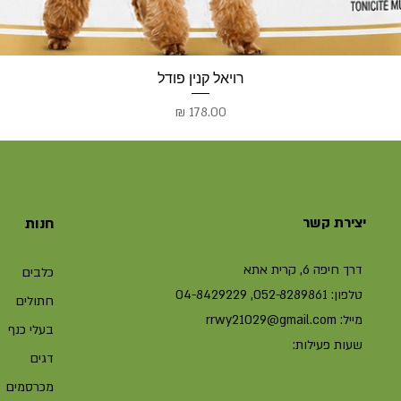
רויאל קנין פודל
מחיר
יצירת קשר
חנות
דרך חיפה 6, קרית אתא
כלבים
טלפון: 052-8289861, 04-8429229
חתולים
מייל:
rrwy21029@gmail.com
בעלי כנף
שעות פעילות:
דגים
מכרסמים