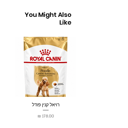
You Might Also
Like
רויאל קנין פודל
רו
מחיר