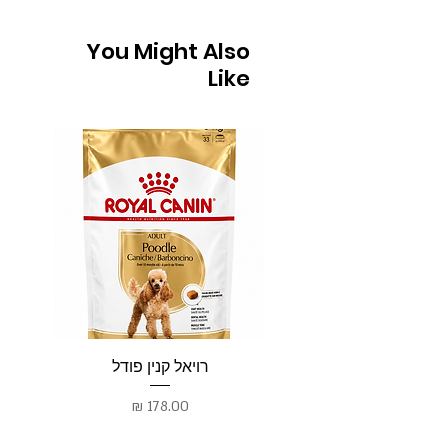
You Might Also
Like
רויאל קנין פודל
רו
מחיר