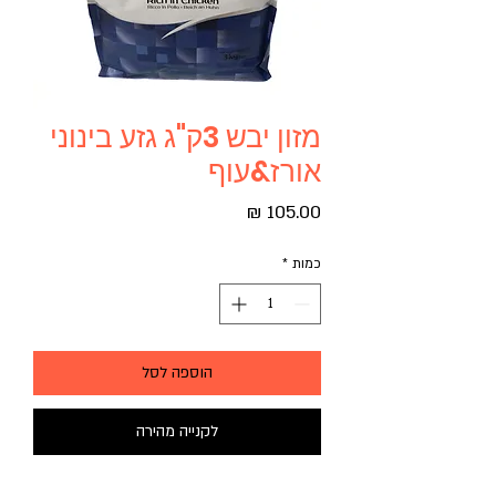
מזון יבש 3ק"ג גזע בינוני
אורז&עוף
מחיר
כמות
*
הוספה לסל
לקנייה מהירה