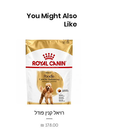
You Might Also
Like
רויאל קנין פודל
רו
מחיר