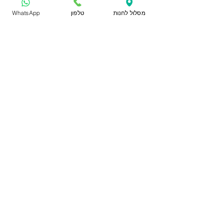
מסלול לחנות
טלפון
WhatsApp
דרך חיפה 6, קרית אתא
טלפון:
052-8289861
,
04-8429229
מייל:
rrwy21029@gmail.com
שעות פעילות:
חנות
מידע כללי
כלבים
תקנון האתר
חתולים
משלוחים
בעלי כנף
הצהרת נגישות
דגים
מכרסמים