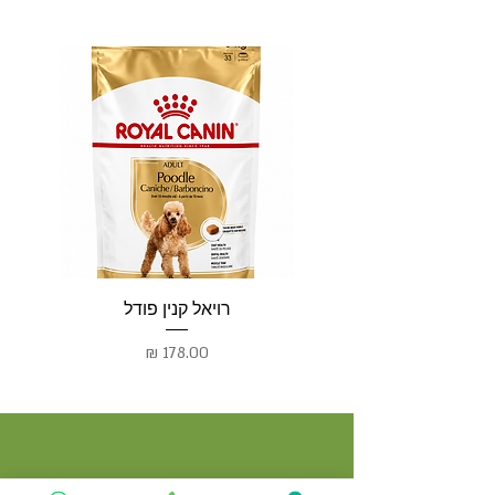
רויאל קנין פודל
רו
מחיר
יצירת קשר