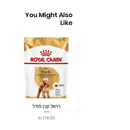
You Might Also
Like
רויאל קנין פודל
רו
מחיר