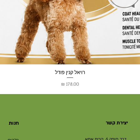
רויאל קנין פודל
מחיר
יצירת קשר
חנות
דרך חיפה 6, קרית אתא