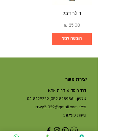
רולר דבק
מחיר
הוספה לסל
יצירת קשר
דרך חיפה 6, קרית אתא
טלפון:
052-8289861
,
04-8429229
מייל:
rrwy21029@gmail.com
שעות פעילות: